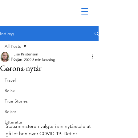
Indlæg
All Posts
Lise Kristensen
All Posts
2. jan. 2022
3 min læsning
Corona-nytår
Eat
Travel
Relax
True Stories
Rejser
Litteratur
Statsministeren valgte i sin nytårstale at 
gå let hen over COVID-19. Det er 