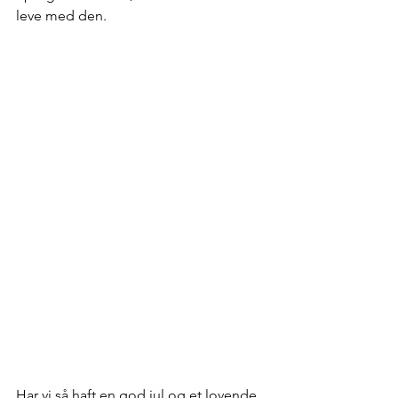
leve med den.
Har vi så haft en god jul og et lovende 