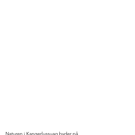
Naturen i Kangerlussuaq byder på 