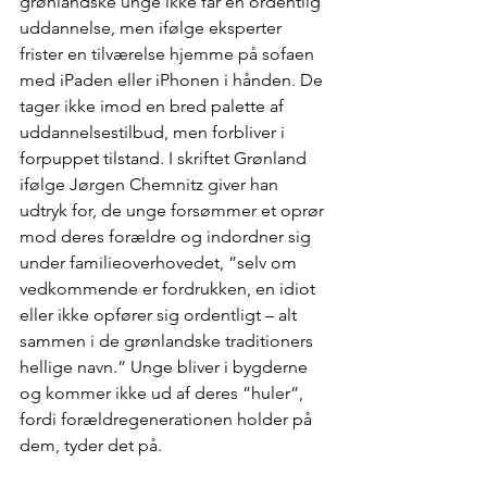
grønlandske unge ikke får en ordentlig 
uddannelse, men ifølge eksperter 
frister en tilværelse hjemme på sofaen 
med iPaden eller iPhonen i hånden. De 
tager ikke imod en bred palette af 
uddannelsestilbud, men forbliver i 
forpuppet tilstand. I skriftet Grønland 
ifølge Jørgen Chemnitz giver han 
udtryk for, de unge forsømmer et oprør 
mod deres forældre og indordner sig 
under familieoverhovedet, ”selv om 
vedkommende er fordrukken, en idiot 
eller ikke opfører sig ordentligt – alt 
sammen i de grønlandske traditioners 
hellige navn.” Unge bliver i bygderne 
og kommer ikke ud af deres ”huler”, 
fordi forældregenerationen holder på 
dem, tyder det på.