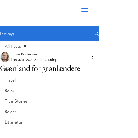
Indlæg
All Posts
Lise Kristensen
All Posts
10. okt. 2021
5 min læsning
Grønland for grønlændere
Eat
Travel
Relax
True Stories
Rejser
Litteratur