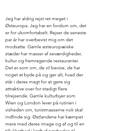
Jeg har aldrig rejst ret meget i 
Østeuropa. Jeg har en fordom om, det 
er for ukomfortabelt. Rejser de seneste 
par år har overbevist mig om det 
modsatte. Gamle østeuropæiske 
stæder har masser af seværdigheder, 
kultur og fremragende restauranter. 
Det er som om, de vil bevise, de har 
noget at byde på og gør alt, hvad der 
står i deres magt for at gøre sig 
attraktive over for stadigt flere 
tilrejsende. Gamle kulturbyer som 
Wien og London lever på rutinen i 
visheden om, turistmasserne nok skal 
indfinde sig. Østlandene har kæmpet 
mere med deres image og af og til en 
tillukkethed i kraft af nærheden til 