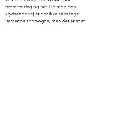
bremser dag og nat. Ud mod den 
krydsende vej er der ikke så mange 
larmende sporvogne, men det er et af 
de steder, man skal undgå at have 
vinduer ud mod hovedstrøget.
Som bosiddende i Tyskland genkendte 
jeg mange af de butikskæder, jeg til 
dagligt frekventerer i Flensborg. 
Rossmann går igen i det polske 
gadebillede sammen med andre 
kendte tyske kæder. Europæiske byer 
kan ligne hinanden meget, men hvad 
seværdighederne, standarderne, 
kulturen og stilen angår, er Krakow en 
europæisk kulturby i 
særklasse.