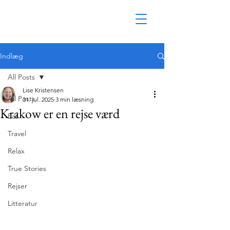
Indlæg
All Posts
Lise Kristensen
All Posts
31. jul. 2025
3 min læsning
Krakow er en rejse værd
Eat
Travel
Relax
True Stories
Rejser
Litteratur