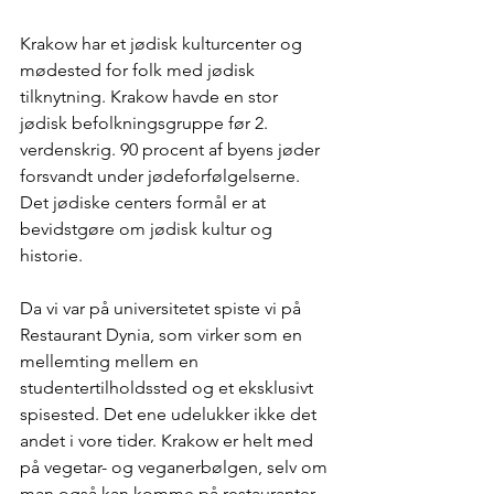
Krakow har et jødisk kulturcenter og 
mødested for folk med jødisk 
tilknytning. Krakow havde en stor 
jødisk befolkningsgruppe før 2. 
verdenskrig. 90 procent af byens jøder 
forsvandt under jødeforfølgelserne. 
Det jødiske centers formål er at 
bevidstgøre om jødisk kultur og 
historie.
Da vi var på universitetet spiste vi på 
Restaurant Dynia, som virker som en 
mellemting mellem en 
studentertilholdssted og et eksklusivt 
spisested. Det ene udelukker ikke det 
andet i vore tider. Krakow er helt med 
på vegetar- og veganerbølgen, selv om 
man også kan komme på restauranter 