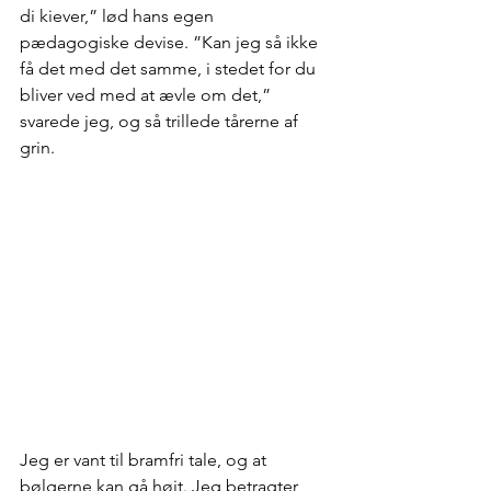
di kiever,” lød hans egen 
pædagogiske devise. ”Kan jeg så ikke 
få det med det samme, i stedet for du 
bliver ved med at ævle om det,” 
svarede jeg, og så trillede tårerne af 
grin.
Jeg er vant til bramfri tale, og at 
bølgerne kan gå højt. Jeg betragter 