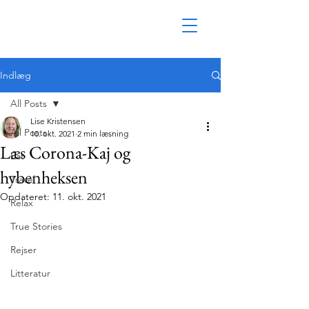
Indlæg
All Posts
Lise Kristensen
All Posts
10. okt. 2021
2 min læsning
Læs Corona-Kaj og
Eat
hybenheksen
Travel
Opdateret:
11. okt. 2021
Relax
True Stories
Rejser
Litteratur