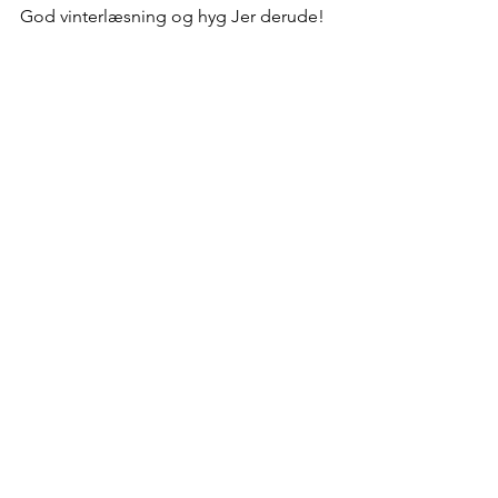
God vinterlæsning og hyg Jer derude!
Litteratur
Se alle
Seneste blogindlæg