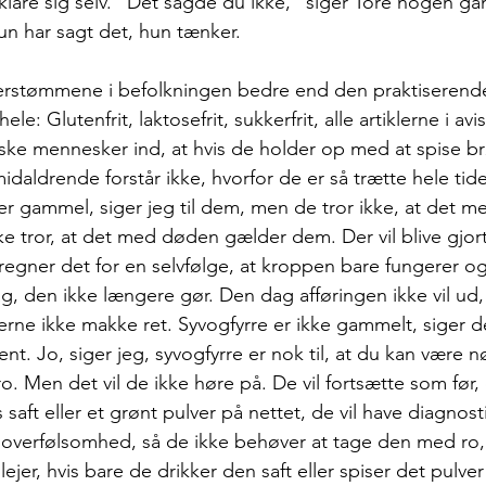
are sig selv. ”Det sagde du ikke,” siger Tore nogen gan
n har sagt det, hun tænker.
rstømmene i befolkningen bedre end den praktiserende
e: Glutenfrit, laktosefrit, sukkerfrit, alle artiklerne i av
aske mennesker ind, at hvis de holder op med at spise brø
midaldrende forstår ikke, hvorfor de er så trætte hele tide
er gammel, siger jeg til dem, men de tror ikke, at det m
e tror, at det med døden gælder dem. Der vil blive gjor
 regner det for en selvfølge, at kroppen bare fungerer og
, den ikke længere gør. Den dag afføringen ikke vil ud, 
rne ikke makke ret. Syvogfyrre er ikke gammelt, siger d
nt. Jo, siger jeg, syvogfyrre er nok til, at du kan være nø
o. Men det vil de ikke høre på. De vil fortsætte som før,
s saft eller et grønt pulver på nettet, de vil have diagnost
er overfølsomhed, så de ikke behøver at tage den med ro,
ejer, hvis bare de drikker den saft eller spiser det pulver 