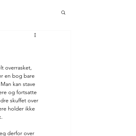
t overrasket, 
er en bog bare 
. Man kan stave 
re og fortsatte 
dre skuffet over 
ere holder ikke 
k.
eg derfor over 