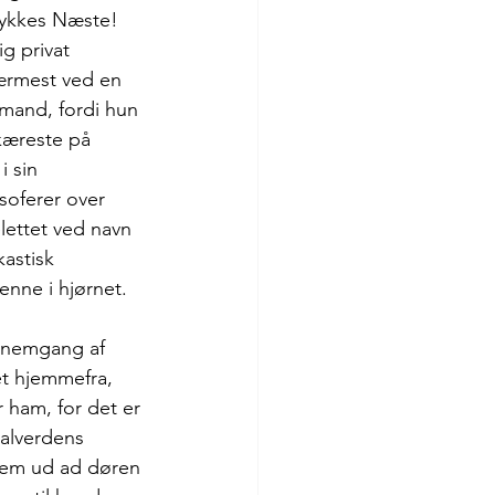
Lykkes Næste! 
g privat 
ærmest ved en 
 mand, fordi hun 
kæreste på 
 sin 
soferer over 
lettet ved navn 
astisk 
nne i hjørnet. 
nnemgang af 
et hjemmefra, 
 ham, for det er 
alverdens 
dem ud ad døren 