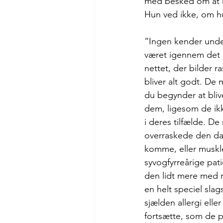
med besked om at kl
Hun ved ikke, om hu
”Ingen kender unde
været igennem det hel
nettet, der bilder r
bliver alt godt. De 
du begynder at bliv
dem, ligesom de ikk
i deres tilfælde. De
overraskede den dag
komme, eller muskle
syvogfyrreårige patie
den lidt mere med r
en helt speciel slag
sjælden allergi ell
fortsætte, som de pl