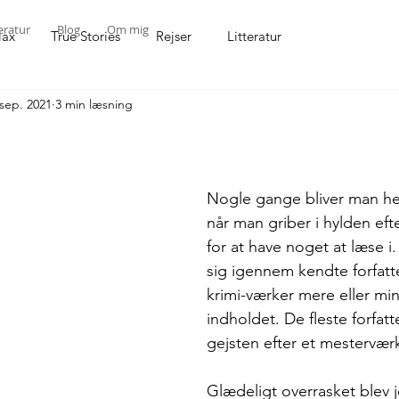
eratur
Blog
Om mig
lax
True Stories
Rejser
Litteratur
 sep. 2021
3 min læsning
Nogle gange bliver man hel
når man griber i hylden eft
for at have noget at læse i
sig igennem kendte forfatte
krimi-værker mere eller min
indholdet. De fleste forfatt
gejsten efter et mestervær
Glædeligt overrasket blev j