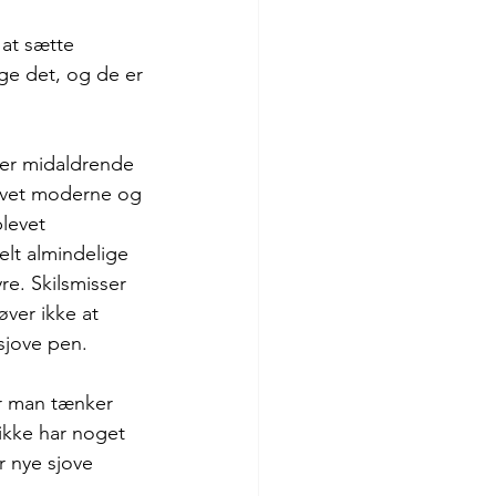
 at sætte 
ge det, og de er 
ner midaldrende 
levet moderne og 
levet 
elt almindelige 
e. Skilsmisser 
ver ikke at 
sjove pen.
år man tænker 
 ikke har noget 
r nye sjove 