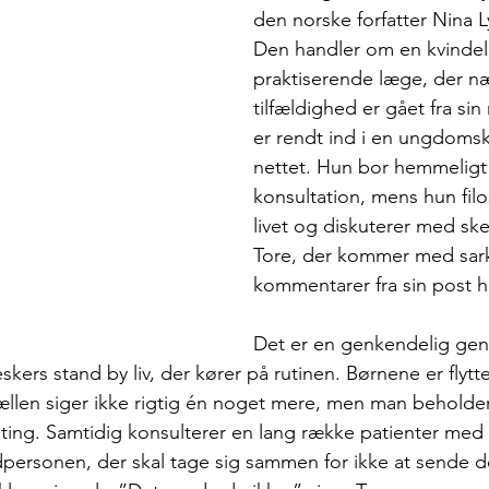
den norske forfatter Nina 
Den handler om en kvindeli
praktiserende læge, der n
tilfældighed er gået fra sin
er rendt ind i en ungdoms
nettet. Hun bor hemmeligt i
konsultation, mens hun filo
livet og diskuterer med ske
Tore, der kommer med sark
kommentarer fra sin post he
Det er en genkendelig ge
ers stand by liv, der kører på rutinen. Børnene er flytt
ællen siger ikke rigtig én noget mere, men man beholder
ing. Samtidig konsulterer en lang række patienter med 
personen, der skal tage sig sammen for ikke at sende 