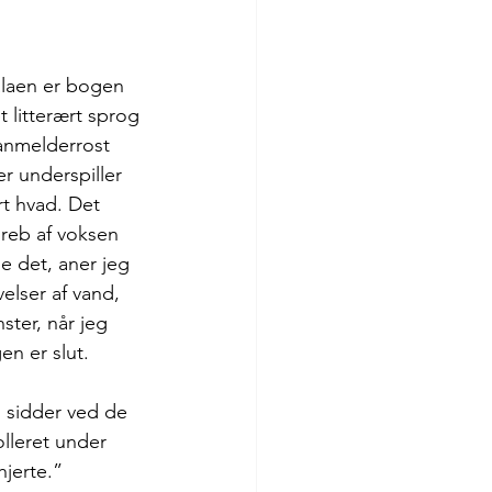
laen er bogen 
t litterært sprog 
 anmelderrost 
r underspiller 
t hvad. Det 
greb af voksen 
 det, aner jeg 
elser af vand, 
ster, når jeg 
n er slut. 
g sidder ved de 
lleret under 
hjerte.”