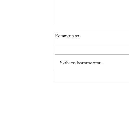
Kommentarer
Skriv en kommentar...
Jo Nesbøs Minnesota er berigend
læsning