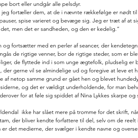
e bort eller undgår alle pelsdyr. 
r jeg fortæller dem, at de i nævnte rækkefølge er nødt til
auser, spise varieret og bevæge sig. Jeg er træt af at si
å det, men det er sandheden, og den er kedelig.” 
n og fortsætter med en perler af seancer, der kendeteg
gås de rigtige venner, bor de rigtige steder, som er b
iger, de flyttede ind i som unge ægtefolk, pludselig er b
k, der gerne vil se almindelige ud og foregive at leve et h
rne af netop samme grund er gået hen og blevet hundedyr
 siderne, og det er vældigt underholdende, for man behø
derover for at føle sig spiddet af Nina Lykkes skarpe og 
yldendal  ikke har slået mere på tromme for det skrift, n
m, der bliver kendte forfattere til del, selv om de reelt
så er det medierne, der svælger i kendte navne og overse