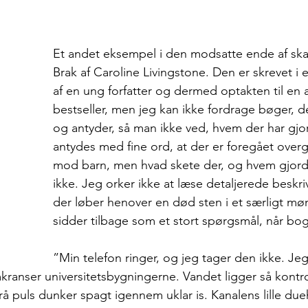
Et andet eksempel i den modsatte ende af ska
Brak af Caroline Livingstone. Den er skrevet i e
af en ung forfatter og dermed optakten til en
bestseller, men jeg kan ikke fordrage bøger, de
og antyder, så man ikke ved, hvem der har gjor
antydes med fine ord, at der er foregået over
mod barn, men hvad skete der, og hvem gjorde
ikke. Jeg orker ikke at læse detaljerede beskriv
der løber henover en død sten i et særligt møn
sidder tilbage som et stort spørgsmål, når boge
”Min telefon ringer, og jeg tager den ikke. Je
kranser universitetsbygningerne. Vandet ligger så kontro
å puls dunker spagt igennem uklar is. Kanalens lille due