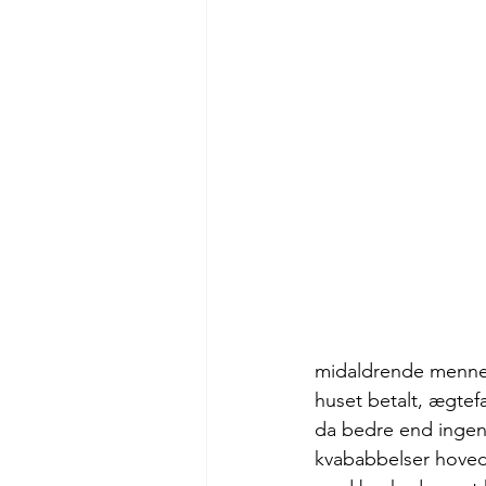
midaldrende mennesk
huset betalt, ægtef
da bedre end ingent
kvababbelser hoved