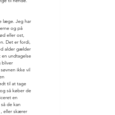
ge til hende. 
 læge. Jeg har 
iserne og på 
d eller ost, 
n. Det er fordi, 
ed alder gælder 
t en undtagelse 
 bliver 
søvnen ikke vil 
en 
dt til at tage 
 og så køber de 
iceret en 
 så de kan 
, eller skærer 