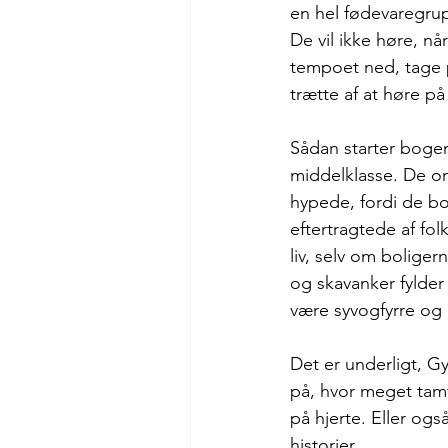
en hel fødevaregrupp
De vil ikke høre, nå
tempoet ned, tage p
trætte af at høre p
Sådan starter boge
middelklasse. De om
hypede, fordi de bol
eftertragtede af fol
liv, selv om bolige
og skavanker fylder
være syvogfyrre og 
Det er underligt, G
på, hvor meget tamta
på hjerte. Eller og
historier.