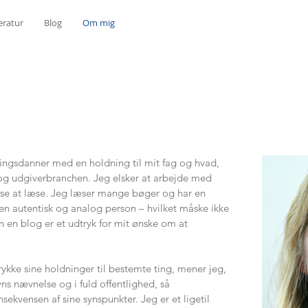
eratur
Blog
Om mig
ingsdanner med en holdning til mit fag og hvad,
ik og udgiverbranchen. Jeg elsker at arbejde med
else at læse. Jeg læser mange bøger og har en
r en autentisk og analog person – hvilket måske ikke
n en blog er et udtryk for mit ønske om at
rykke sine holdninger til bestemte ting, mener jeg,
ns nævnelse og i fuld offentlighed, så
ekvensen af sine synspunkter. Jeg er et ligetil