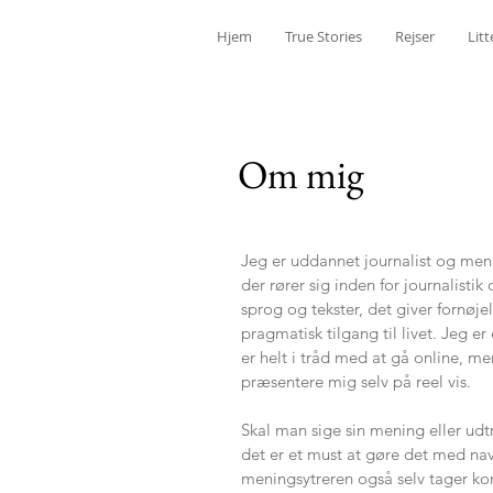
Hjem
True Stories
Rejser
Litt
Om mig
Jeg er uddannet journalist og men
der rører sig inden for journalist
sprog og tekster, det giver fornøj
pragmatisk tilgang til livet. Jeg e
er helt i tråd med at gå online, me
præsentere mig selv på reel vis.
Skal man sige sin mening eller udt
det er et must at gøre det med nav
meningsytreren også selv tager kons