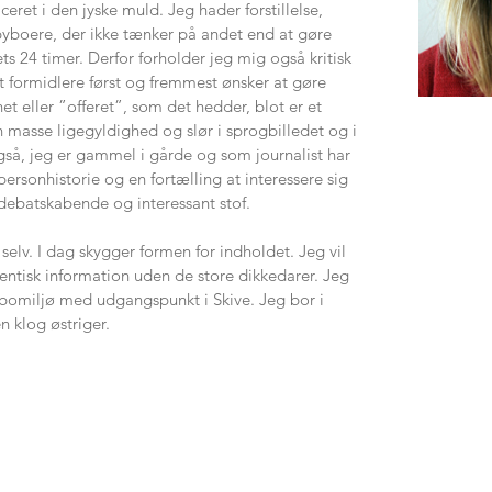
ret i den jyske muld. Jeg hader forstillelse,
yboere, der ikke tænker på andet end at gøre
 24 timer. Derfor forholder jeg mig også kritisk
at formidlere først og fremmest ønsker at gøre
 eller ”offeret”, som det hedder, blot er et
n masse ligegyldighed og slør i sprogbilledet og i
gså, jeg er gammel i gårde og som journalist har
personhistorie og en fortælling at interessere sig
 debatskabende og interessant stof.
selv. I dag skygger formen for indholdet. Jeg vil
entisk information uden de store dikkedarer. Jeg
andbomiljø med udgangspunkt i Skive. Jeg bor i
 klog østriger.