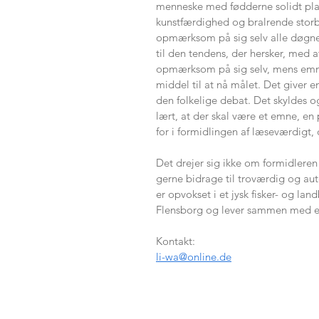
menneske med fødderne solidt place
kunstfærdighed og bralrende storb
opmærksom på sig selv alle døgnets
til den tendens, der hersker, med 
opmærksom på sig selv, mens emnet
middel til at nå målet. Det giver e
den folkelige debat. Det skyldes o
lært, at der skal være et emne, en 
for i formidlingen af læseværdigt,
Det drejer sig ikke om formidleren 
gerne bidrage til troværdig og aut
er opvokset i et jysk fisker- og l
Flensborg og lever sammen med en
Kontakt:
li-wa@online.de