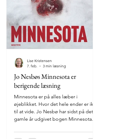
Lise Kristensen
7. feb.
3 min læsning
Jo Nesbøs Minnesota er
berigende læsning
Minnesota er på alles læber i
øjeblikket. Hvor det hele ender er ikke
til at vide. Jo Nesbø har sidst på det
gamle år udgivet bogen Minnesota.
Den handler om forholdet til våben i
hans andet hjemland, USA. Bob Oz fra