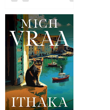
familien Oz, vi kender fra Kongeriget
og Kongen af Os, jagter en skydegal
morder med sans for at gøre det af
med sine ofre med veltilrettelagt
præcision. Selv er Bob Oz på ingen
måde en asket. Hans alkoholforbrug
og hang til kvinder gør livet svært for
ham, så ha