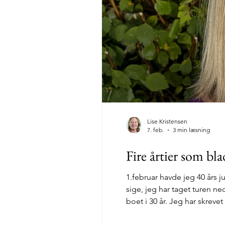
Lise Kristensen
7. feb.
3 min læsning
Fire årtier som bl
1.februar havde jeg 40 års 
sige, jeg har taget turen n
boet i 30 år. Jeg har skreve
umuligt at sige, hvad jeg fo