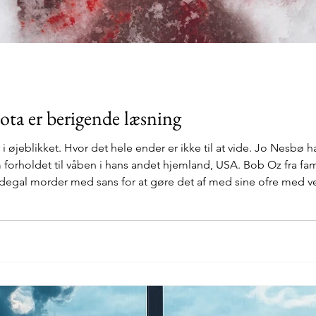
ta er berigende læsning
i øjeblikket. Hvor det hele ender er ikke til at vide. Jo Nesbø 
orholdet til våben i hans andet hjemland, USA. Bob Oz fra fam
degal morder med sans for at gøre det af med sine ofre med vel
lkoholforbrug og hang til kvinder gør livet svært for ham, så h