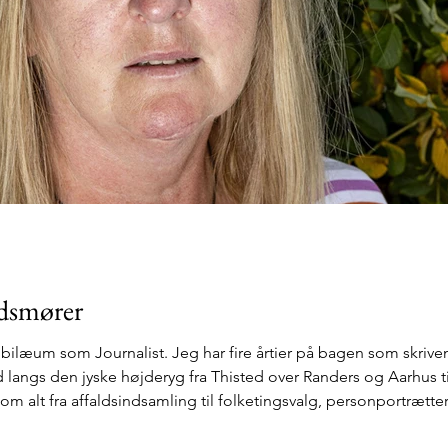
adsmører
jubilæum som Journalist. Jeg har fire årtier på bagen som skrive
ed langs den jyske højderyg fra Thisted over Randers og Aarhus t
t om alt fra affaldsindsamling til folketingsvalg, personportrætt
retrækker. Jeg kan bedst lide det autentiske. For mig har d