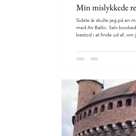
Min mislykkede re
Sidste år skulle jeg på en m
med Air Baltic. Selv booked
bestod i at finde ud af, om 
selv skal bakse rundt med s