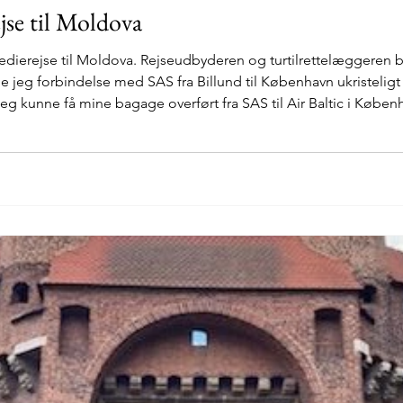
jse til Moldova
edierejse til Moldova. Rejseudbyderen og turtilrettelæggeren boo
e jeg forbindelse med SAS fra Billund til København ukristelig
jeg kunne få mine bagage overført fra SAS til Air Baltic i Købe
in bagage og tjekke ind og tjekke ud i en og samme lufthavn. 