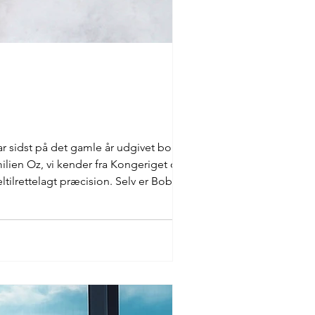
har sidst på det gamle år udgivet bogen
ilien Oz, vi kender fra Kongeriget og
tilrettelagt præcision. Selv er Bob Oz på
a