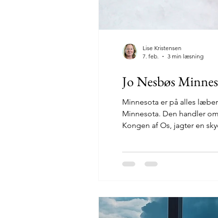
Lise Kristensen
7. feb.
3 min læsning
Jo Nesbøs Minneso
Minnesota er på alles læber 
Minnesota. Den handler om f
Kongen af Os, jagter en sky
ingen måde en asket. Hans a