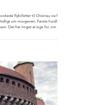
kede flybilletter til Chisinau via Riga
t tidligt om morgenen. Første hurdle
nhavn. Det har noget at sige for, om man
Be