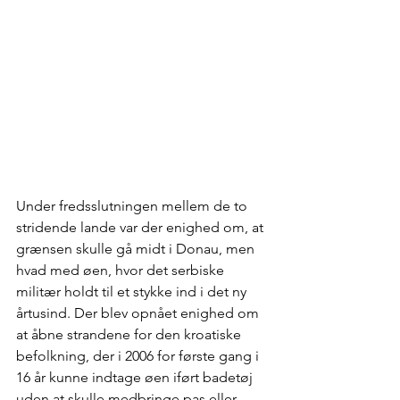
Under fredsslutningen mellem de to 
stridende lande var der enighed om, at 
grænsen skulle gå midt i Donau, men 
hvad med øen, hvor det serbiske 
militær holdt til et stykke ind i det ny 
årtusind. Der blev opnået enighed om 
at åbne strandene for den kroatiske 
befolkning, der i 2006 for første gang i 
16 år kunne indtage øen iført badetøj 
uden at skulle medbringe pas eller 