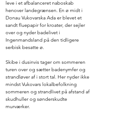
leve i et afbalanceret naboskab 
henover landegrænsen. En ø midt i 
Donau Vukovarska Ada er blevet et 
sandt fluepapir for kroater, der sejler 
over og nyder badelivet i 
Ingenmandsland på den tidligere 
serbisk besatte ø.
Skibe i dusinvis tager om sommeren 
turen over og sætter badenymfer og 
strandløver af i stort tal. Her nyder ikke 
mindst Vukovars lokalbefolkning 
sommeren og strandlivet på afstand af 
skudhuller og sønderskudte 
murværker. 