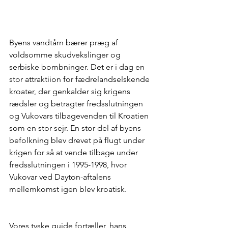
Byens vandtårn bærer præg af 
voldsomme skudvekslinger og 
serbiske bombninger. Det er i dag en 
stor attraktiion for fædrelandselskende 
kroater, der genkalder sig krigens 
rædsler og betragter fredsslutningen 
og Vukovars tilbagevenden til Kroatien 
som en stor sejr. En stor del af byens 
befolkning blev drevet på flugt under 
krigen for så at vende tilbage under 
fredsslutningen i 1995-1998, hvor 
Vukovar ved Dayton-aftalens 
mellemkomst igen blev kroatisk.
Vores tyske guide fortæller, hans 