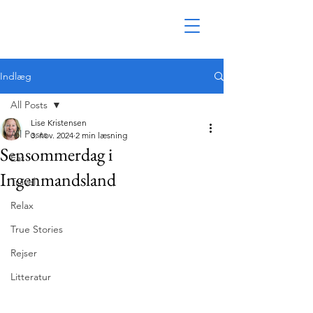
Indlæg
All Posts
Lise Kristensen
All Posts
3. nov. 2024
2 min læsning
Sensommerdag i
Eat
Ingenmandsland
Travel
Relax
True Stories
Rejser
Litteratur