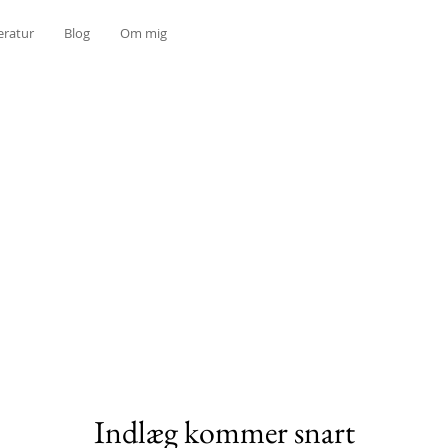
eratur
Blog
Om mig
Indlæg kommer snart