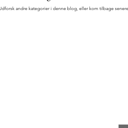
Udforsk andre kategorier i denne blog, eller kom tilbage senere
g
Få
Emai
annet journalist og meningsdanner med en