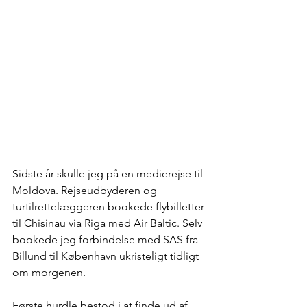
Sidste år skulle jeg på en medierejse til 
Moldova. Rejseudbyderen og 
turtilrettelæggeren bookede flybilletter 
til Chisinau via Riga med Air Baltic. Selv 
bookede jeg forbindelse med SAS fra 
Billund til København ukristeligt tidligt 
om morgenen.
Første hurdle bestod i at finde ud af, 