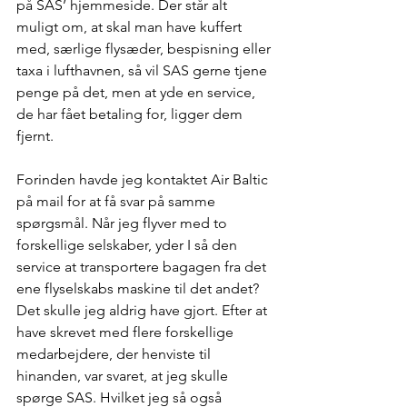
på SAS’ hjemmeside. Der står alt 
muligt om, at skal man have kuffert 
med, særlige flysæder, bespisning eller 
taxa i lufthavnen, så vil SAS gerne tjene 
penge på det, men at yde en service, 
de har fået betaling for, ligger dem 
fjernt.
Forinden havde jeg kontaktet Air Baltic 
på mail for at få svar på samme 
spørgsmål. Når jeg flyver med to 
forskellige selskaber, yder I så den 
service at transportere bagagen fra det 
ene flyselskabs maskine til det andet? 
Det skulle jeg aldrig have gjort. Efter at 
have skrevet med flere forskellige 
medarbejdere, der henviste til 
hinanden, var svaret, at jeg skulle 
spørge SAS. Hvilket jeg så også 