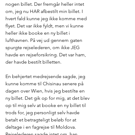
nogen billet. Der fremgår heller intet 
om, jeg nu HAR afbestilt min billet. I 
hvert fald kunne jeg ikke komme med 
flyet. Det var ikke fyldt, men vi kunne 
heller ikke booke en ny billet i 
lufthavnen. På vej ud gennem gaten 
spurgte rejselederen, om ikke JEG 
havde en rejseforsikring. Det var ham, 
der havde bestilt billetten.
En behjertet medrejsende sagde, jeg 
kunne komme til Chisinau senere på 
dagen over Wien, hvis jeg bestilte en 
ny billet. Det gik op for mig, at det blev 
op til mig selv at booke en ny billet til 
trods for, jeg personligt selv havde 
betalt et betragteligt beløb for at 
deltage i en fagrejse til Moldova. 
Rejselederen sagde intet om, han 