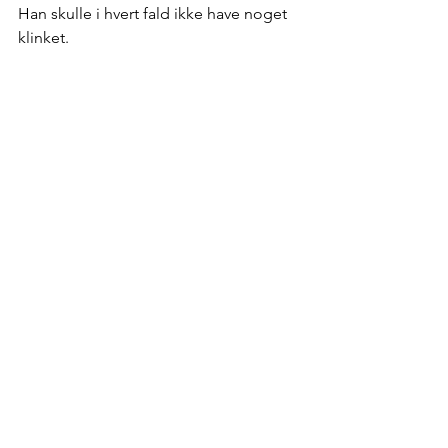
Han skulle i hvert fald ikke have noget 
klinket.
Jeg har selvfølgelig spurgt, 
halvrusserne i Air Baltic, om de dog 
ikke har nogle medarbejdere, der er i 
stand til at forstå, hvad de 
korresponderer med kunderne om på 
engelsk. Jeg fik et vagt formuleret svar 