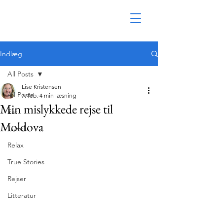
Indlæg
All Posts
Lise Kristensen
All Posts
7. feb.
4 min læsning
Min mislykkede rejse til
Eat
Moldova
Travel
Relax
True Stories
Rejser
Litteratur