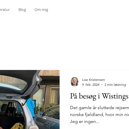
eratur
Blog
Om mig
Lise Kristensen
9. feb. 2024
2 min læsning
På besøg i Wisting
Det gamle år sluttede rejsemæssigt med en 
norske fjeldland, hvor min ni
Jeg er ingen...