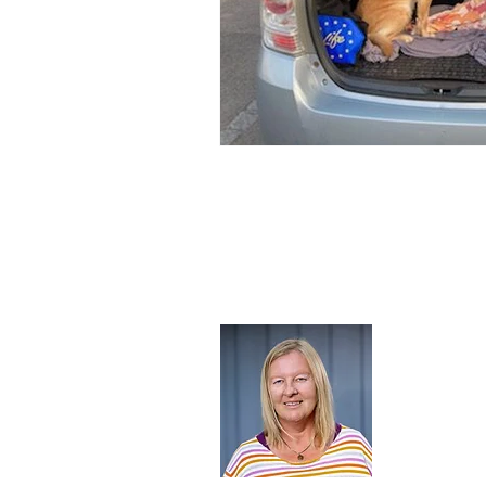
Om mi
Jeg er udd
holdning ti
journalisti
Læs mere