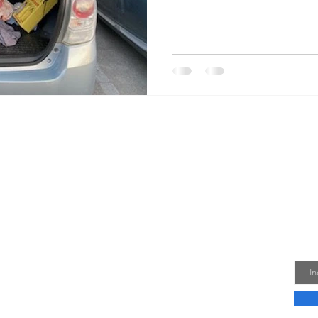
g
Få
Emai
annet journalist og meningsdanner med en
l mit fag og hvad, der rører sig inden for
k og udgiverbranchen.