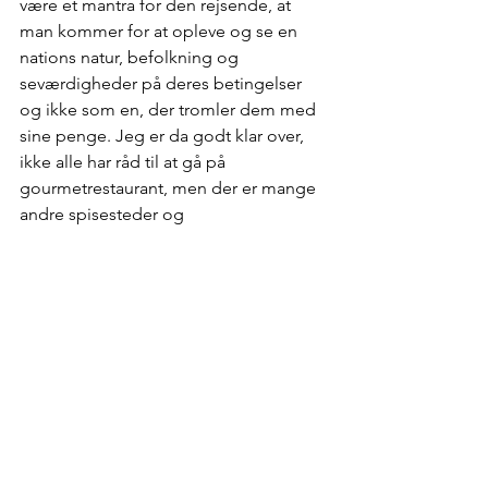
være et mantra for den rejsende, at 
man kommer for at opleve og se en 
nations natur, befolkning og 
seværdigheder på deres betingelser 
og ikke som en, der tromler dem med 
sine penge. Jeg er da godt klar over, 
ikke alle har råd til at gå på 
gourmetrestaurant, men der er mange 
andre spisesteder og 
fødevareproducenter at besøge alt 
efter appetit og pengepung.