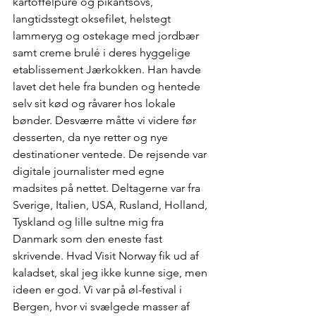
kartoffelpuré og pikantsovs, 
langtidsstegt oksefilet, helstegt 
lammeryg og ostekage med jordbær 
samt creme brulé i deres hyggelige 
etablissement Jærkokken. Han havde 
lavet det hele fra bunden og hentede 
selv sit kød og råvarer hos lokale 
bønder. Desværre måtte vi videre før 
desserten, da nye retter og nye 
destinationer ventede. De rejsende var 
digitale journalister med egne 
madsites på nettet. Deltagerne var fra 
Sverige, Italien, USA, Rusland, Holland, 
Tyskland og lille sultne mig fra 
Danmark som den eneste fast 
skrivende. Hvad Visit Norway fik ud af 
kaladset, skal jeg ikke kunne sige, men 
ideen er god. Vi var på øl-festival i 
Bergen, hvor vi svælgede masser af 