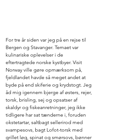
For tre år siden var jeg på en rejse til 
Bergen og Stavanger. Temaet var 
kulinariske oplevelser i de 
eftertragtede norske kystbyer. Visit 
Norway ville gøre opmærksom på, 
fjeldlandet havde så meget andet at 
byde på end skiferie og krydstogt. Jeg 
åd mig igennem bjerge af østers, rejer, 
torsk, brisling, sej og opsatser af 
skaldyr og fiskeanretninger, jeg ikke 
tidligere har sat tænderne i, foruden 
okstetartar, saltbagt sellerirod med 
svampesovs, bagt Lofot-torsk med 
grillet løg, spinat og smørsovs, bønner 