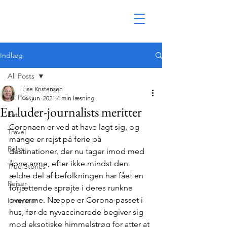
Indlæg
All Posts
Lise Kristensen
All Posts
16. jun. 2021
4 min læsning
En luder-journalists meritter
Eat
Coronaen er ved at have lagt sig, og 
Travel
mange er rejst på ferie på 
Relax
destinationer, der nu tager imod med 
åbne arme, efter ikke mindst den 
True Stories
ældre del af befolkningen har fået en 
Rejser
forjættende sprøjte i deres runkne 
overarme. Næppe er Corona-passet i 
Litteratur
hus, før de nyvaccinerede begiver sig 
mod eksotiske himmelstrøg for atter at 