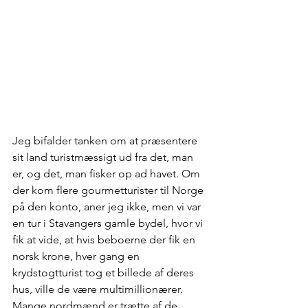
Jeg bifalder tanken om at præsentere 
sit land turistmæssigt ud fra det, man 
er, og det, man fisker op ad havet. Om 
der kom flere gourmetturister til Norge 
på den konto, aner jeg ikke, men vi var 
en tur i Stavangers gamle bydel, hvor vi 
fik at vide, at hvis beboerne der fik en 
norsk krone, hver gang en 
krydstogtturist tog et billede af deres 
hus, ville de være multimillionærer. 
Mange nordmænd er trætte af de 