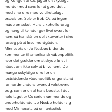
og Kongen af Os, jagter en skydegal 
morder med sans for at gøre det af 
med sine ofre med veltilrettelagt 
præcision. Selv er Bob Oz på ingen 
måde en asket. Hans alkoholforbrug 
og hang til kvinder gør livet svært for 
ham, så han slår en del skæverter i sine 
forsøg på at løse mordgåden. 
Minnesota er Jo Nesbøs bidende 
kommentar til amerikansk våbenpolitik, 
hvor det gælder om at skyde først i 
håbet om ikke selv at blive ramt. De 
mange uskyldige ofre for en 
løstsiddende våbenpolitik er genstand 
for nordmandens ovenud velskrevne 
bog, som er en af hans bedste. I det 
hele taget er Os serien rammende og 
underholdende. Jo Nesbø holder sig 
med Minnesota på en fantastisk 