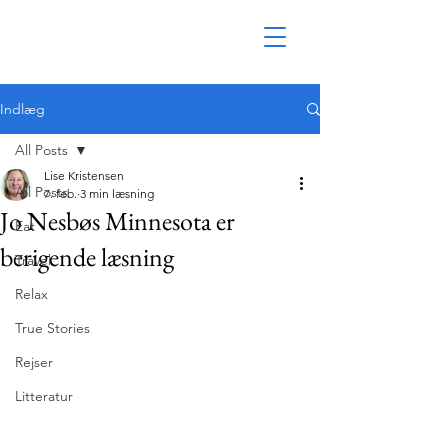
Indlæg
All Posts
Lise Kristensen
All Posts
7. feb.
3 min læsning
Jo Nesbøs Minnesota er
Eat
berigende læsning
Travel
Relax
True Stories
Rejser
Litteratur