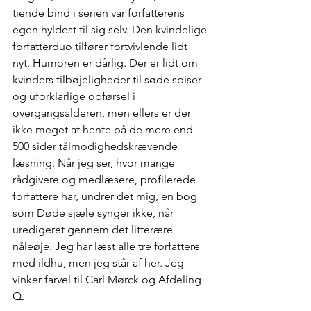
tiende bind i serien var forfatterens 
egen hyldest til sig selv. Den kvindelige 
forfatterduo tilfører fortvivlende lidt 
nyt. Humoren er dårlig. Der er lidt om 
kvinders tilbøjeligheder til søde spiser 
og uforklarlige opførsel i 
overgangsalderen, men ellers er der 
ikke meget at hente på de mere end 
500 sider tålmodighedskrævende 
læsning. Når jeg ser, hvor mange 
rådgivere og medlæsere, profilerede 
forfattere har, undrer det mig, en bog 
som Døde sjæle synger ikke, når 
uredigeret gennem det litterære 
nåleøje. Jeg har læst alle tre forfattere 
med ildhu, men jeg står af her. Jeg 
vinker farvel til Carl Mørck og Afdeling 
Q.