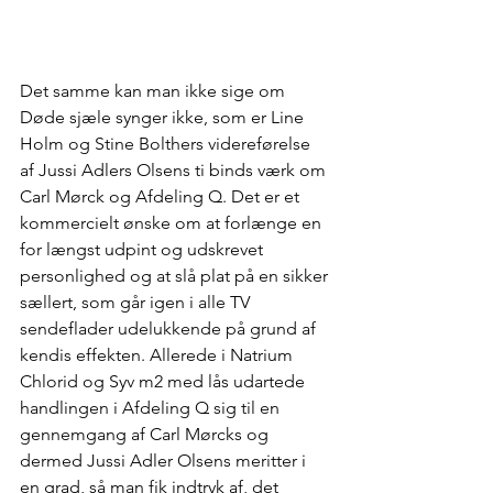
Det samme kan man ikke sige om 
Døde sjæle synger ikke, som er Line 
Holm og Stine Bolthers videreførelse 
af Jussi Adlers Olsens ti binds værk om 
Carl Mørck og Afdeling Q. Det er et 
kommercielt ønske om at forlænge en 
for længst udpint og udskrevet 
personlighed og at slå plat på en sikker 
sællert, som går igen i alle TV 
sendeflader udelukkende på grund af 
kendis effekten. Allerede i Natrium 
Chlorid og Syv m2 med lås udartede 
handlingen i Afdeling Q sig til en 
gennemgang af Carl Mørcks og 
dermed Jussi Adler Olsens meritter i 
en grad, så man fik indtryk af, det 