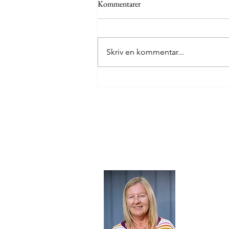
Kommentarer
Skriv en kommentar...
Fire årtier som bladsmører
Om mi
Jeg er udd
holdning ti
journalisti