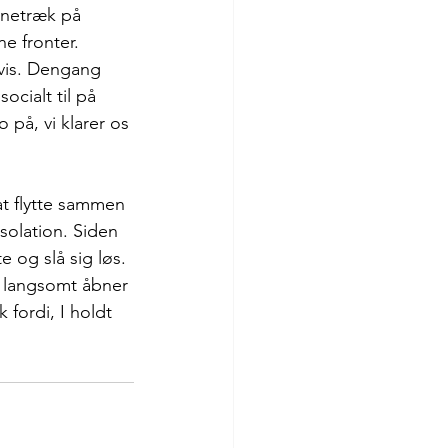
avnetræk på 
ne fronter.
vis. Dengang 
cialt til på 
 på, vi klarer os 
at flytte sammen 
solation. Siden 
 og slå sig løs. 
t langsomt åbner 
 fordi, I holdt 