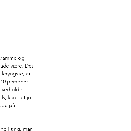
 kramme og 
lade være. Det 
leryngste, at 
 40 personer, 
 overholde 
lv, kan det jo 
ede på 
ind i ting, man 