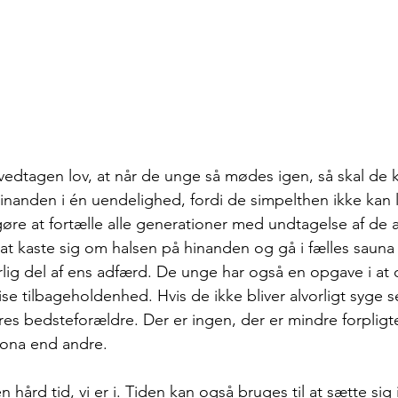
vedtagen lov, at når de unge så mødes igen, så skal de
nanden i én uendelighed, fordi de simpelthen ikke kan 
øre at fortælle alle generationer med undtagelse af de al
 at kaste sig om halsen på hinanden og gå i fælles sauna
urlig del af ens adfærd. De unge har også en opgave i at
ise tilbageholdenhed. Hvis de ikke bliver alvorligt syge se
res bedsteforældre. Der er ingen, der er mindre forpligt
ona end andre.
n hård tid, vi er i. Tiden kan også bruges til at sætte sig 