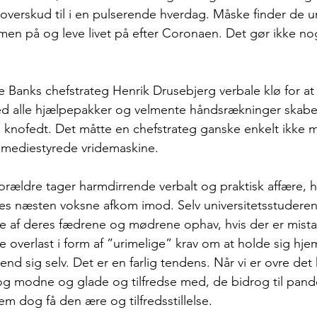
 overskud til i en pulserende hverdag. Måske finder de u
en på og leve livet på efter Coronaen. Det gør ikke nog
ke Banks chefstrateg Henrik Drusebjerg verbale klø for at 
ed alle hjælpepakker og velmente håndsrækninger skabe
g knofedt. Det måtte en chefstrateg ganske enkelt ikke 
mediestyrede vridemaskine.
orældre tager harmdirrende verbalt og praktisk affære, h
es næsten voksne afkom imod. Selv universitetsstuderen
 af deres fædrene og mødrene ophav, hvis der er mist
e overlast i form af ”urimelige” krav om at holde sig hje
d sig selv. Det er en farlig tendens. Når vi er ovre det 
g modne og glade og tilfredse med, de bidrog til pan
m dog få den ære og tilfredsstillelse.