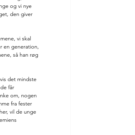
nge og vi nye 
et, den giver 
mene, vi skal 
r en generation, 
mene, så han røg 
vis det mindste 
de får 
anke om, nogen 
mme fra fester 
her, vil de unge 
demiens 