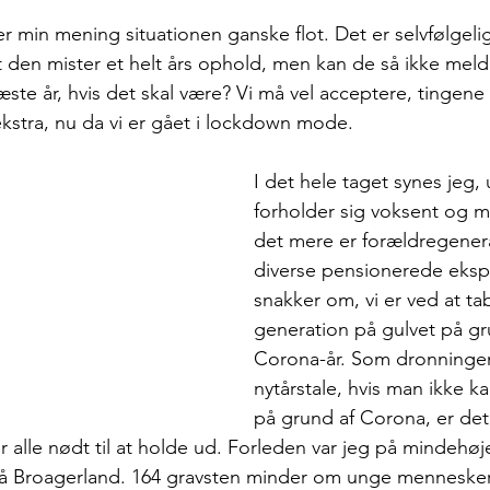
r min mening situationen ganske flot. Det er selvfølgelig
t den mister et helt års ophold, men kan de så ikke meld
næste år, hvis det skal være? Vi må vel acceptere, tingene
ekstra, nu da vi er gået i lockdown mode.
I det hele taget synes jeg,
forholder sig voksent og m
det mere er forældregener
diverse pensionerede ekspe
snakker om, vi er ved at ta
generation på gulvet på gru
Corona-år. Som dronningen
nytårstale, hvis man ikke kan
på grund af Corona, er det 
r alle nødt til at holde ud. Forleden var jeg på mindehøje
på Broagerland. 164 gravsten minder om unge mennesker