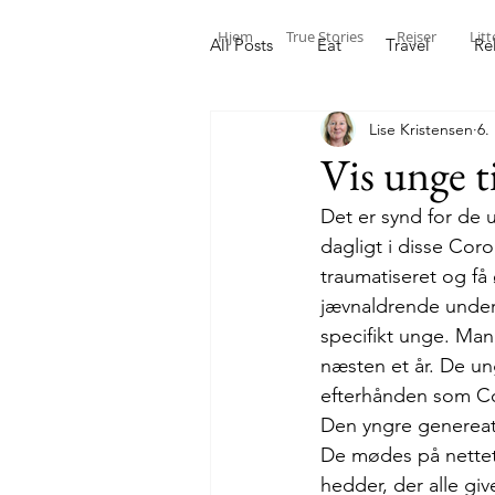
Hjem
True Stories
Rejser
Litt
All Posts
Eat
Travel
Re
Lise Kristensen
6.
Vis unge ti
Det er synd for de 
dagligt i disse Coro
traumatiseret og få 
jævnaldrende under
specifikt unge. Man
næsten et år. De un
efterhånden som Co
Den yngre genereati
De mødes på nettet,
hedder, der alle gi