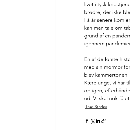
livet i tysk krigstj
brødre, der ikke ble
Få år senere kom e
kan man tale om tab
grund af en pandemi,
igennem pandemien 
En af de første hist
med sin mormor for 
blev kammertonen, h
Kære unge, vi har t
op igen, efterhånden
ud. Vi skal nok få 
True Stories