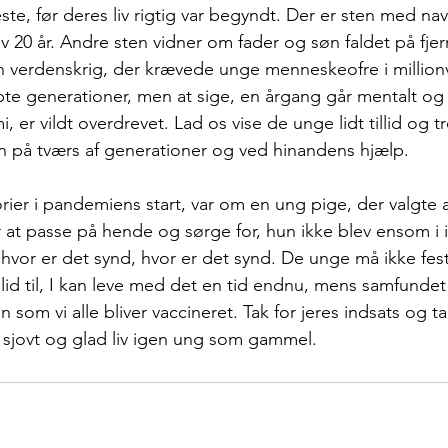
eneste, før deres liv rigtig var begyndt. Der er sten med n
v 20 år. Andre sten vidner om fader og søn faldet på fjer
n verdenskrig, der krævede unge menneskeofre i million
te generationer, men at sige, en årgang går mentalt og so
 er vildt overdrevet. Lad os vise de unge lidt tillid og tro
på tværs af generationer og ved hinandens hjælp. 
orier i pandemiens start, var om en ung pige, der valgte 
at passe på hende og sørge for, hun ikke blev ensom i i
vor er det synd, hvor er det synd. De unge må ikke feste
illid til, I kan leve med det en tid endnu, mens samfunde
 som vi alle bliver vaccineret. Tak for jeres indsats og tak
et sjovt og glad liv igen ung som gammel.