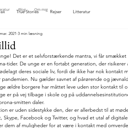
eratur
Blog
Om mig
lax
True Stories
Rejser
Litteratur
 mar. 2021
3 min læsning
llid
unge! Det er et selvforstærkende mantra, vi får smækket 
na-tider. De unge er en fortabt generation, der risikerer a
ødelagt deres sociale liv, fordi de ikke har nok kontakt 
 pandemien. Nu gælder savnet af pårørende og jævnald
ge ældre borgere har måttet leve uden stor kontakt til 
ge er på vej tilbage i skole og på uddannelsesinstitution
rona-smitten daler.
on er uden sidestykke den, der er allerbedst til at møde
 Skype, Facebook og Twitter, og hvad et utal af digitale
ver dem af muligheder for at være i kontakt med omverde