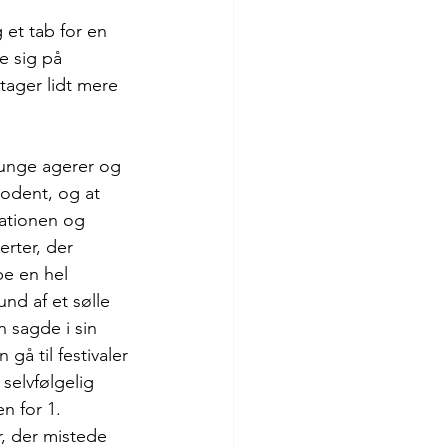
 et tab for en 
e sig på 
 tager lidt mere 
 unge agerer og 
odent, og at 
ationen og 
rter, der 
be en hel 
nd af et sølle 
 sagde i sin 
 gå til festivaler 
selvfølgelig 
n for 1. 
, der mistede 