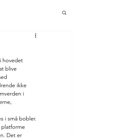
i hovedet 
t blive 
med 
rende ikke 
omverden i 
erne, 
s i små bobler. 
 platforme 
n. Det er 