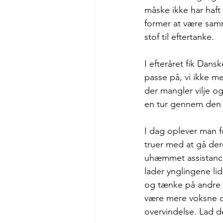
måske ikke har haft
former at være samm
stof til eftertanke.
I efteråret fik Dans
passe på, vi ikke m
der mangler vilje o
en tur gennem den 
I dag oplever man f
truer med at gå der
uhæmmet assistance
lader ynglingene lid
og tænke på andre en
være mere voksne o
overvindelse. Lad de